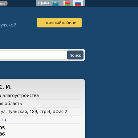
страна
com
личный кабинет
лужской
. И.
 Благоустройства
ая область
 ул. Тульская, 189, стр.4, офис 2
.ru
-05
-86