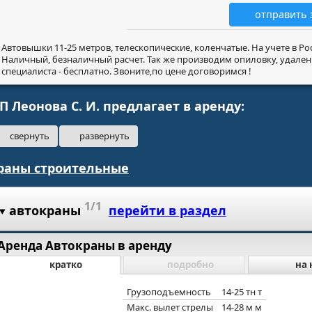
отправить 
Автовышки 11-25 метров, телескопические, коленчатые. На учете в 
Наличный, безналичный расчет. Так же производим опиловку, удален
специалиста - бесплатно. Звоните,по цене договоримся !
П Леонова С. И. предлагает в аренду:
свернуть
развернуть
раны строительные
1/1
автокраны
перейти в раздел
Аренда Автокраны в аренду
кратко
подробно
на 
Грузоподъемность
14-25 тн т
Макс. вылет стрелы
14-28 м м