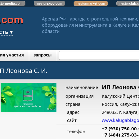
stor
media
.com
nestor
expo
.com
nestor
market
.com
nestor
club
.
.com
Аренда РФ - аренда строительной техники,
оборудования и инструмента в Калуге и Ка
сть ▾
области
ия участия
запросы
П Леонова С. И.
ИП Леонова С
наименование
организация
Калужский Центр
страна
Россия, Калужск
адрес
248032, г. Калуга,
сайт
www.kalugablago
+7 (930) 750-00
телефон
+7 (484) 275-03