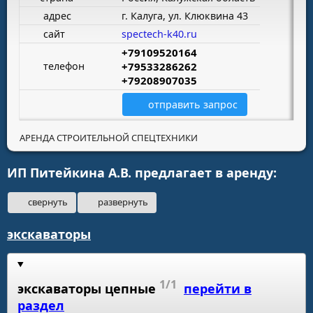
адрес
г. Калуга, ул. Клюквина 43
сайт
spectech-k40.ru
+79109520164
телефон
+79533286262
+79208907035
отправить запрос
АРЕНДА СТРОИТЕЛЬНОЙ СПЕЦТЕХНИКИ
ИП Питейкина А.В. предлагает в аренду:
свернуть
развернуть
экскаваторы
1/1
экскаваторы цепные
перейти в
раздел