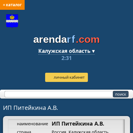
≡ каталог
arenda
rf
.com
Калужская область ▾
2:31
личный кабинет
ИП Питейкина А.В.
ИП Питейкина А.В.
наименование
страна
Россия, Калужская область