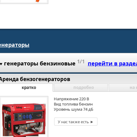
енераторы
1/1
генераторы бензиновые
перейти в разде
Аренда бензогенераторов
кратко
подробно
на 
Напряжение 220 В
Вид топлива бензин
Уровень шума 74 дБ