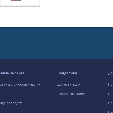
лама на сайте
Поддержка
До
овия и стоимость участия
Документация
Пу
мпании
Поддержка клиентов
По
нда в городах
По
На