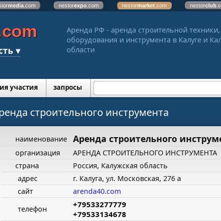
stor
media
.com
nestor
expo
.com
nestor
market
.com
nestor
club
.
.com
Аренда РФ - аренда строительной техники,
оборудования и инструмента в Калуге и Ка
сть ▾
области
ия участия
запросы
ренда строительного инструмента
Аренда строительного инструм
наименование
организация
АРЕНДА СТРОИТЕЛЬНОГО ИНСТРУМЕНТА
страна
Россия, Калужская область
адрес
г. Калуга, ул. Московская, 276 а
сайт
arenda40.com
+79533277779
телефон
+79533134678