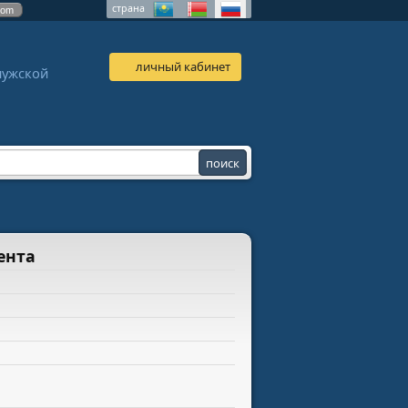
страна
com
личный кабинет
лужской
ента