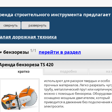
ренда строительного инструмента предлагает 
свернуть
развернуть
алая дорожная техника
1/1
бензорезы
перейти в раздел
Аренда бензореза TS 420
кратко
подробно
на 
используют для раскроя твердых и особо
прочных материалов. Легко разрезать чу
трубу, металлический прут или кирпичную
можно с помощью бензореза. Оборудова
оснащено мощным двигателем, который
приводится в движение без подключения 
электросети.