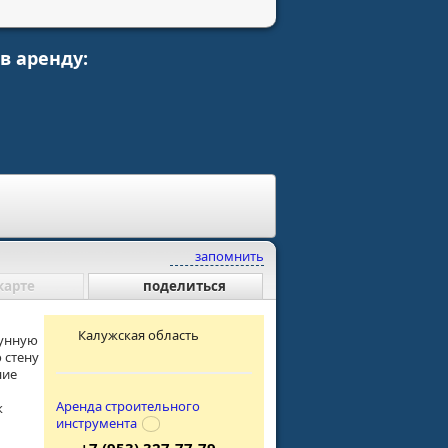
в аренду:
запомнить
карте
поделиться
Калужская область
гунную
 стену
ние
Аренда строительного
к
инструмента
+7 (953) 327-77-79