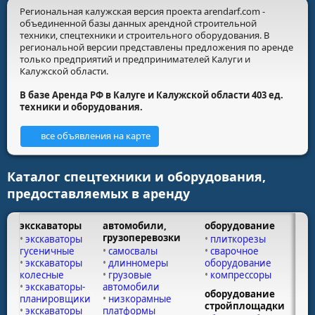
Региональная калужская версия проекта arendarf.com -
объединенной базы данных арендной строительной
техники, спецтехники и строительного оборудования. В
региональной версии представлены предложения по аренде
только предприятий и предпринимателей Калуги и
Калужской области.
В базе Аренда РФ в Калуге и Калужской области 403 ед.
техники и оборудования.
все объявления на карте
Каталог спецтехники и оборудования,
предоставляемых в аренду
экскаваторы
автомобили,
оборудование
грузоперевозки
экскаваторы
плиткорезы
гусеничные
самосвалы
сварочное
экскаваторы
длинномеры
оборудование
колесные
грузовые
компрессоры
экскаваторы-
автомобили
оборудование
планировщики
низкорамные
стройплощадки
экскаваторы
платформы