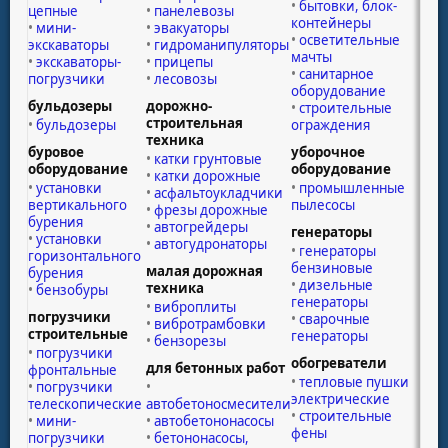
бытовки, блок-
цепные
панелевозы
контейнеры
мини-
эвакуаторы
осветительные
экскаваторы
гидроманипуляторы
мачты
экскаваторы-
прицепы
санитарное
погрузчики
лесовозы
оборудование
бульдозеры
дорожно-
строительные
строительная
бульдозеры
ограждения
техника
буровое
уборочное
катки грунтовые
оборудование
оборудование
катки дорожные
установки
промышленные
асфальтоукладчики
вертикального
пылесосы
фрезы дорожные
бурения
автогрейдеры
генераторы
установки
автогудронаторы
генераторы
горизонтального
бензиновые
малая дорожная
бурения
дизельные
техника
бензобуры
генераторы
виброплиты
погрузчики
сварочные
вибротрамбовки
строительные
генераторы
бензорезы
погрузчики
обогреватели
для бетонных работ
фронтальные
тепловые пушки
погрузчики
электрические
телескопические
автобетоносмесители
строительные
мини-
автобетононасосы
фены
погрузчики
бетононасосы,