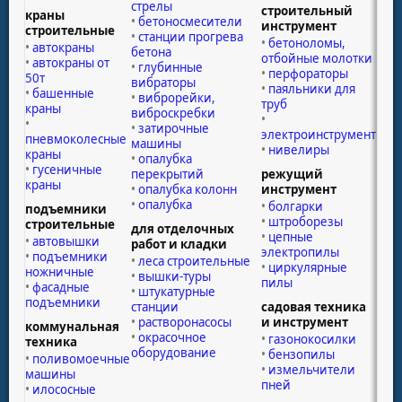
стрелы
строительный
краны
бетоносмесители
инструмент
строительные
станции прогрева
бетоноломы,
автокраны
бетона
отбойные молотки
автокраны от
глубинные
перфораторы
50т
вибраторы
паяльники для
башенные
виброрейки,
труб
краны
виброскребки
затирочные
электроинструмент
пневмоколесные
машины
нивелиры
краны
опалубка
гусеничные
перекрытий
режущий
краны
опалубка колонн
инструмент
опалубка
болгарки
подъемники
штроборезы
строительные
для отделочных
цепные
автовышки
работ и кладки
электропилы
подъемники
леса строительные
циркулярные
ножничные
вышки-туры
пилы
фасадные
штукатурные
подъемники
станции
садовая техника
растворонасосы
и инструмент
коммунальная
окрасочное
газонокосилки
техника
оборудование
бензопилы
поливомоечные
измельчители
машины
пней
илососные